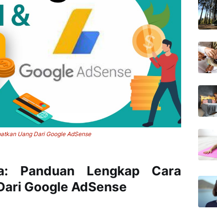
atkan Uang Dari Google AdSense
aya: Panduan Lengkap Cara
Dari Google AdSense