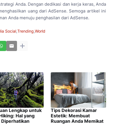
ategi Anda. Dengan dedikasi dan kerja keras, Anda
enghasilkan uang dari AdSense. Semoga artikel ini
anan Anda menuju penghasilan dari AdSense.
ia Social
Trending
World
uan Lengkap untuk
Tips Dekorasi Kamar
Hiking: Hal yang
Estetik: Membuat
 Diperhatikan
Ruangan Anda Memikat