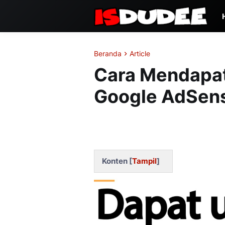
Beranda
Article
Cara Mendapat
Google AdSen
Konten [
Tampil
]