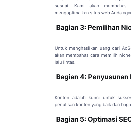
sesuai. Kami akan membahas 
mengoptimalkan situs web Anda agar
Bagian 3: Pemilihan Ni
Untuk menghasilkan uang dari AdS
akan membahas cara memilih niche
lalu lintas.
Bagian 4: Penyusunan 
Konten adalah kunci untuk suks
penulisan konten yang baik dan bag
Bagian 5: Optimasi SE