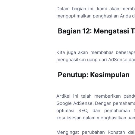
Dalam bagian ini, kami akan memba
mengoptimalkan penghasilan Anda d
Bagian 12: Mengatasi
Kita juga akan membahas beberap
menghasilkan uang dari AdSense da
Penutup: Kesimpulan
Artikel ini telah memberikan pan
Google AdSense. Dengan pemahaman y
optimasi SEO, dan pemahaman t
kesuksesan dalam menghasilkan uang 
Mengingat perubahan konstan dala